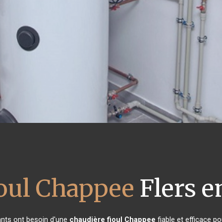
ioul Chappee
Flers e
tants ont besoin d'une
chaudière fioul Chappee
fiable et efficace p