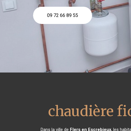
09 72 66 89 55
chaudière f
Dans la ville de
Flers en Escrebieux
, les habi