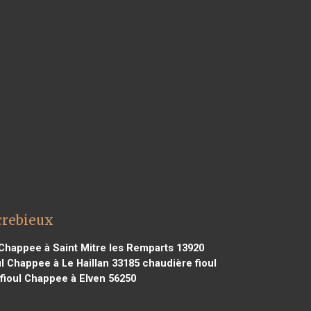
crebieux
Chappee à Saint Mitre les Remparts 13920
l Chappee à Le Haillan 33185
chaudière fioul
fioul Chappee à Elven 56250