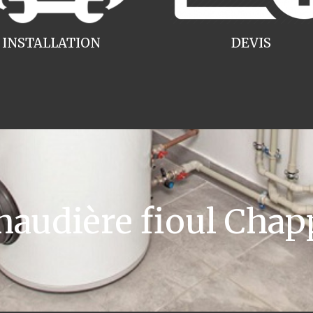
INSTALLATION
DEVIS
audière fioul Chap