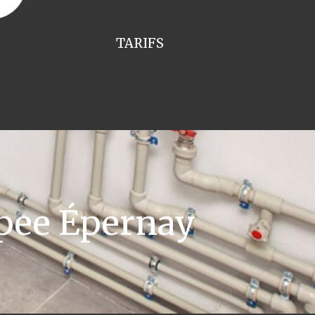
TARIFS
pee Épernay