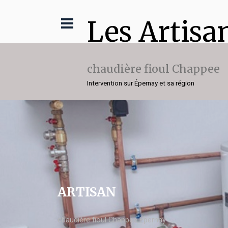
Les Artisa
chaudière fioul Chappee
Intervention sur Épernay et sa région
ARTISAN
chaudière fioul Chappee Épernay