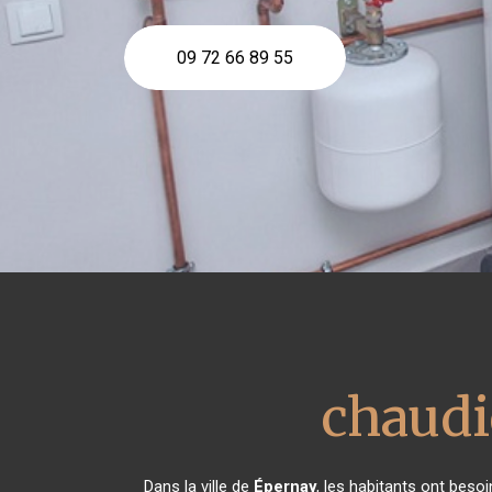
09 72 66 89 55
chaudi
Dans la ville de
Épernay
, les habitants ont beso