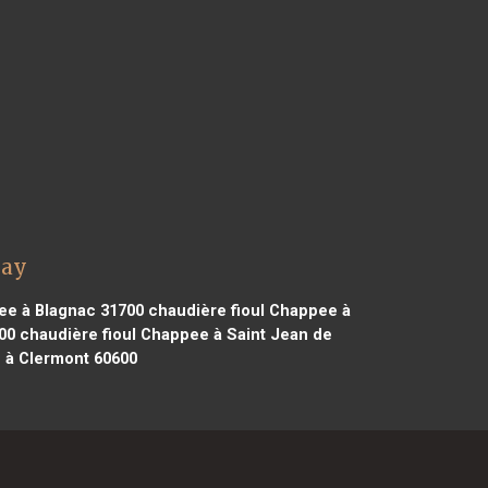
nay
ee à Blagnac 31700
chaudière fioul Chappee à
00
chaudière fioul Chappee à Saint Jean de
 à Clermont 60600