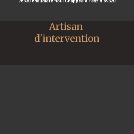
76330
chaudière fioul Chappee à Feyzin 69320
Artisan 
d'intervention