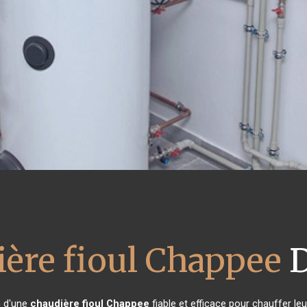
ière fioul Chappee
D
n d'une
chaudière fioul Chappee
fiable et efficace pour chauffer le