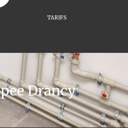
TARIFS
ppee Drancy