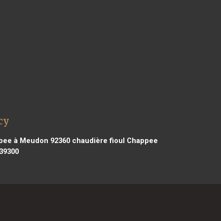
cy
ppee à Meudon 92360
chaudière fioul Chappee
39300