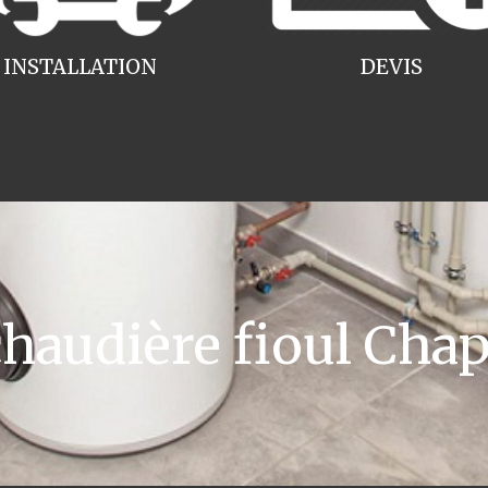
INSTALLATION
DEVIS
audière fioul Cha