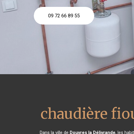
09 72 66 89 55
chaudière fi
Dans la ville de
Douvres la Délivrande
, les hab