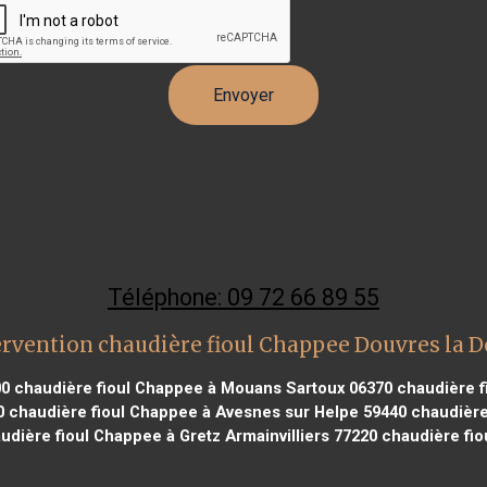
Téléphone: 09 72 66 89 55
ervention chaudière fioul Chappee Douvres la D
00
chaudière fioul Chappee à Mouans Sartoux 06370
chaudière f
0
chaudière fioul Chappee à Avesnes sur Helpe 59440
chaudière
dière fioul Chappee à Gretz Armainvilliers 77220
chaudière fio