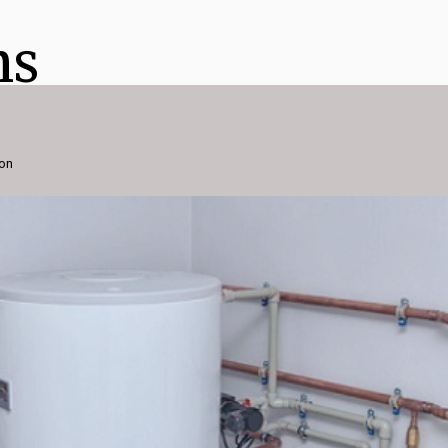
ns
ion