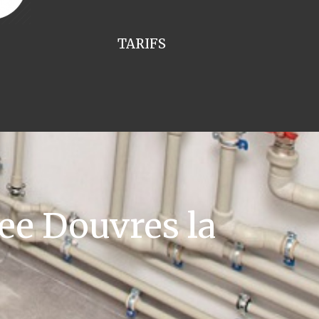
TARIFS
ee Douvres la