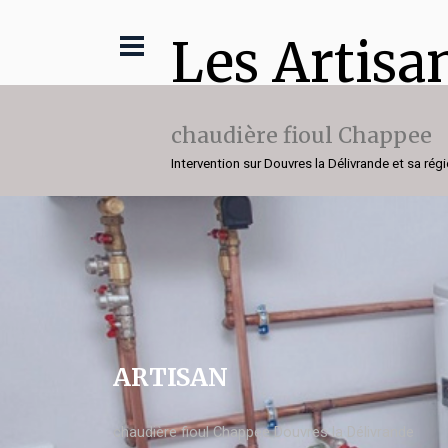
Les Artisa
chaudière fioul Chappee
Intervention sur Douvres la Délivrande et sa rég
ARTISAN
chaudière fioul Chappee Douvres la Délivrande