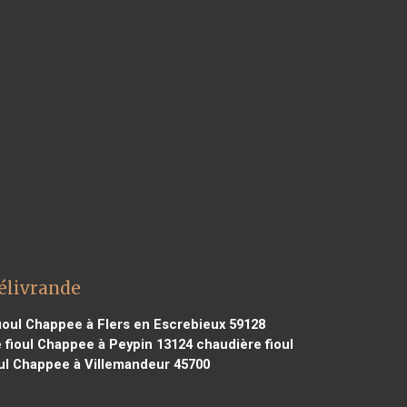
élivrande
ioul Chappee à Flers en Escrebieux 59128
 fioul Chappee à Peypin 13124
chaudière fioul
ul Chappee à Villemandeur 45700