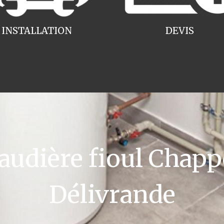
INSTALLATION
DEVIS
dière fioul Chapp
Délivrande