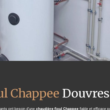
oul Chappee
Douvres 
itants ont besoin d'une
chaudière fioul Chappee
fiable et efficace 