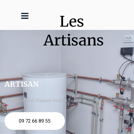
Les 
Artisans
ARTISAN
chaudière fioul Chappee Doué la Fontaine
09 72 66 89 55