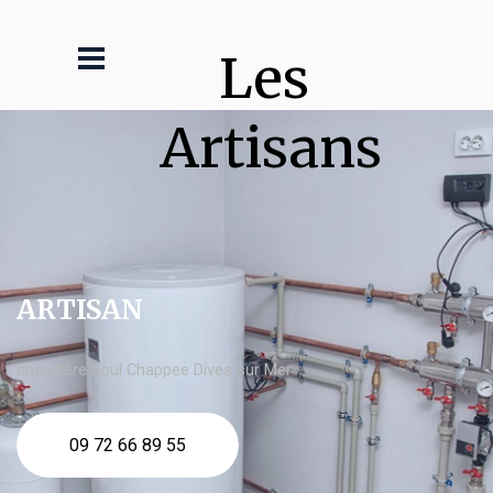
Les 
Artisans
ARTISAN
chaudière fioul Chappee Dives sur Mer
09 72 66 89 55