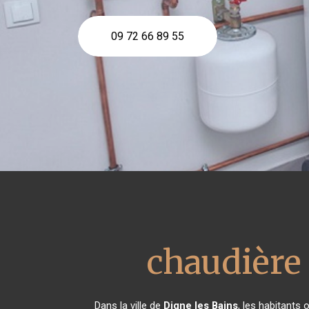
09 72 66 89 55
chaudière
Dans la ville de
Digne les Bains
, les habitants