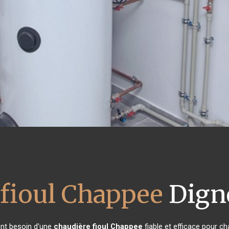
 fioul Chappee
Digne
 ont besoin d'une
chaudière fioul Chappee
fiable et efficace pour ch