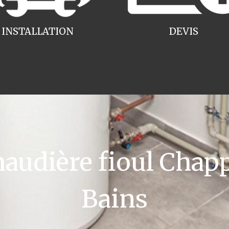
INSTALLATION
DEVIS
udière fioul Chapp
Bains