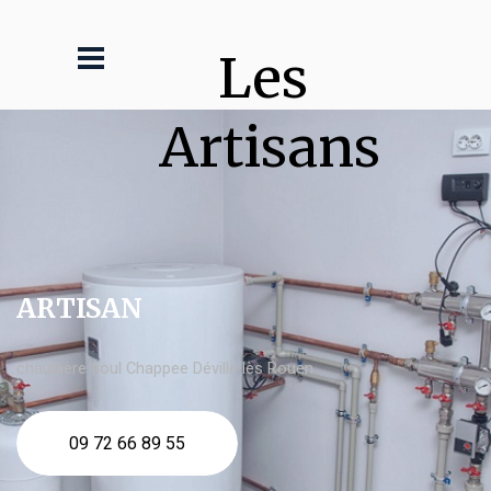
Les 
Artisans
ARTISAN
chaudière fioul Chappee Déville lès Rouen
09 72 66 89 55