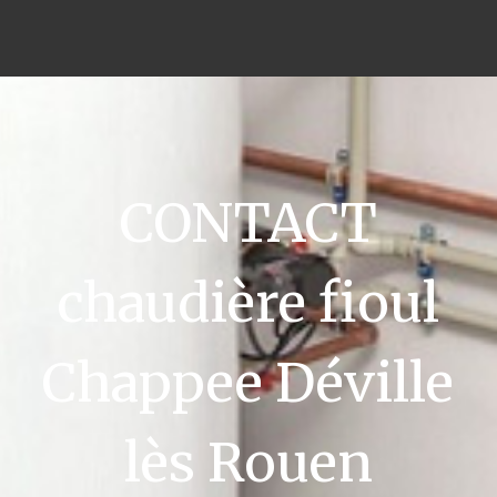
CONTACT
chaudière fioul
Chappee Déville
lès Rouen