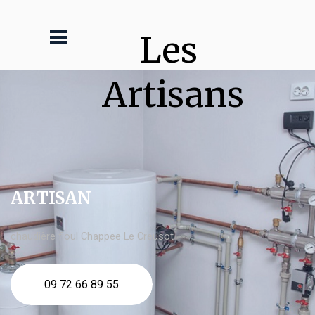
Les 
Artisans
ARTISAN
chaudière fioul Chappee Le Creusot
09 72 66 89 55