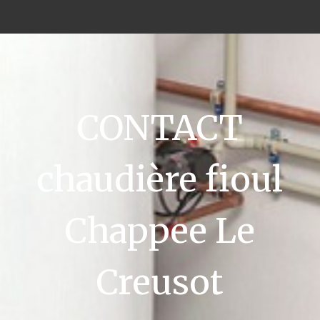
CONTACT
chaudière fioul
Chappee Le
Creusot