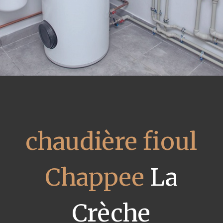
chaudière fioul
Chappee
La
Crèche