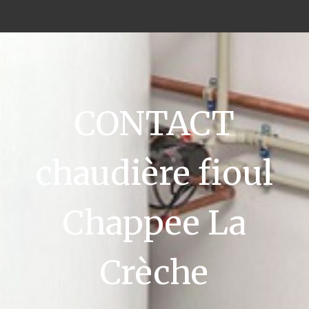
CONTACT
chaudière fioul
Chappee La
Crèche