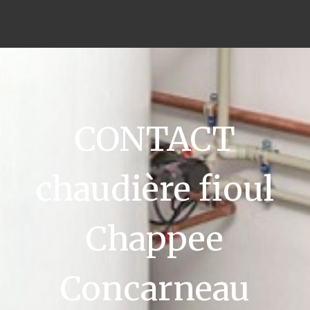
CONTACT
chaudière fioul
Chappee
Concarneau