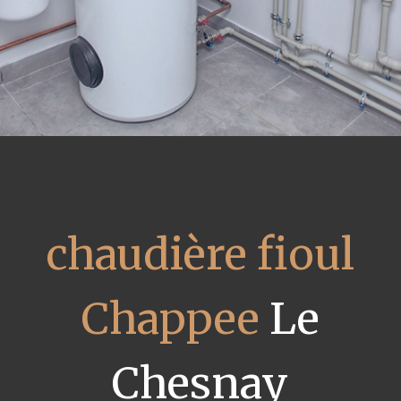
chaudière fioul
Chappee
Le
Chesnay