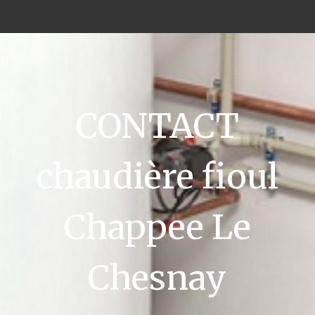
CONTACT
chaudière fioul
Chappee Le
Chesnay