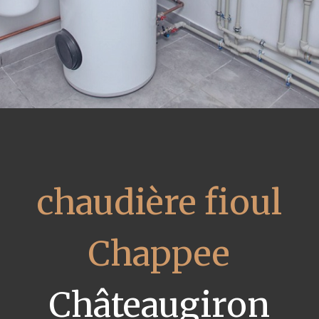
chaudière fioul
Chappee
Châteaugiron