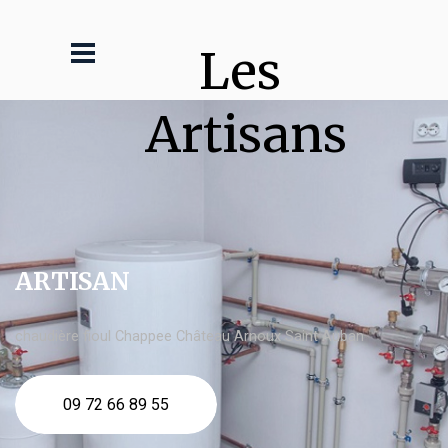
Les 
Artisans
ARTISAN
chaudière fioul Chappee Château Arnoux Saint Auban
09 72 66 89 55