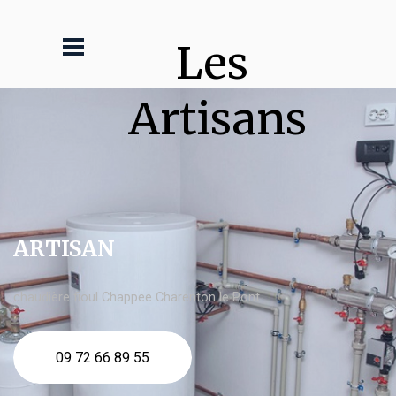
Les 
Artisans
ARTISAN
chaudière fioul Chappee Charenton le Pont
09 72 66 89 55