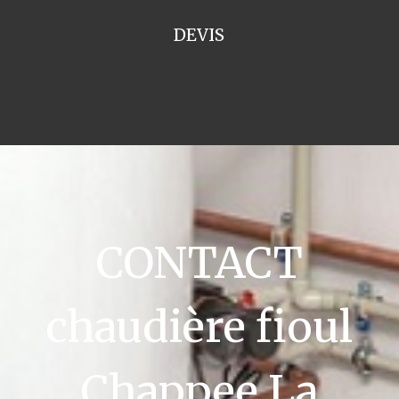
DEVIS
CONTACT
chaudière fioul
Chappee La