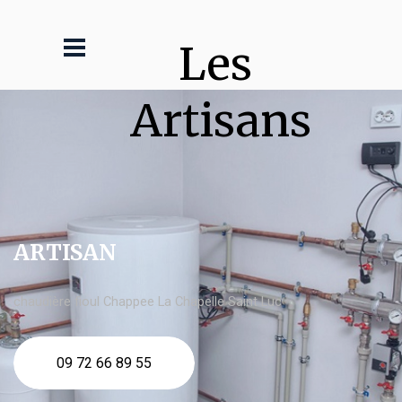
Les 
Artisans
ARTISAN
chaudière fioul Chappee La Chapelle Saint Luc
09 72 66 89 55