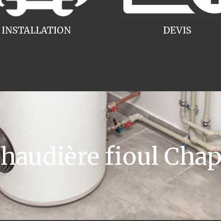
INSTALLATION
DEVIS
audière fioul Cha