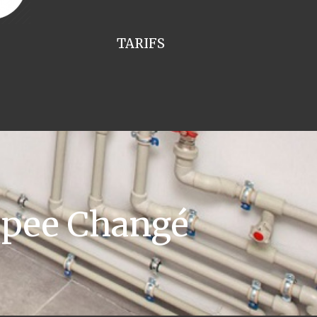
TARIFS
ppee Changé