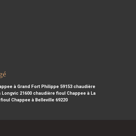
gé
appee à Grand Fort Philippe 59153
chaudière
 Longvic 21600
chaudière fioul Chappee à La
fioul Chappee à Belleville 69220