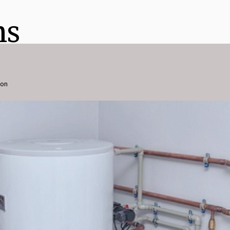
ns
ion