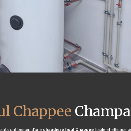
oul Chappee
Champag
itants ont besoin d'une
chaudière fioul Chappee
fiable et efficace 