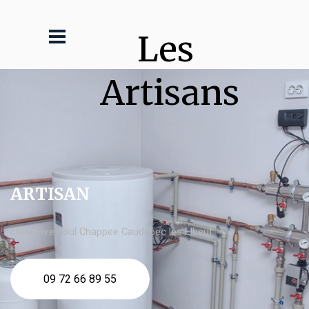
Les 
Artisans
ARTISAN
chaudière fioul Chappee Caudebec lès Elbeuf
09 72 66 89 55