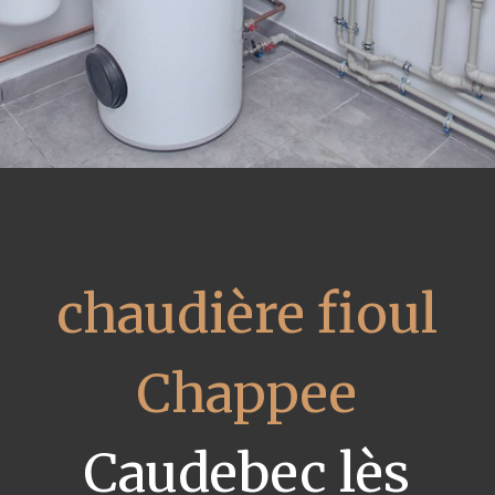
chaudière fioul
Chappee
Caudebec lès