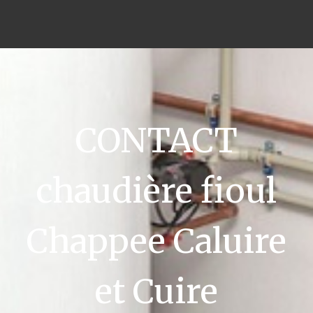
CONTACT
chaudière fioul
Chappee Caluire
et Cuire