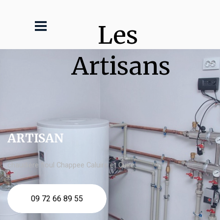
Les 
Artisans
ARTISAN
chaudière fioul Chappee Caluire et Cuire
09 72 66 89 55