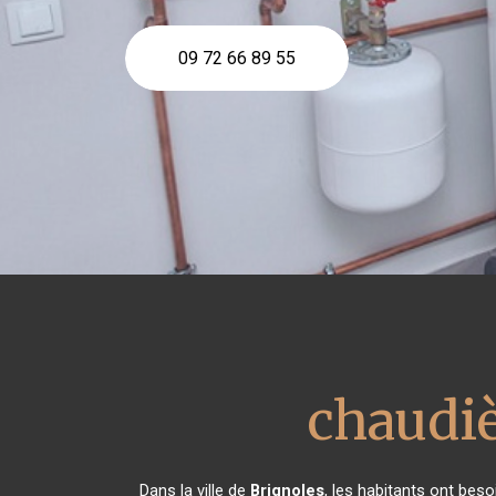
09 72 66 89 55
chaudiè
Dans la ville de
Brignoles
, les habitants ont bes