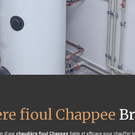
re fioul Chappee
Br
oin d'une
chaudière fioul Chappee
fiable et efficace pour chauffer l