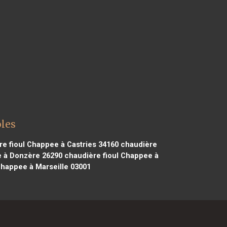
oles
e fioul Chappee à Castries 34160
chaudière
e à Donzère 26290
chaudière fioul Chappee à
Chappee à Marseille 03001