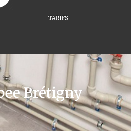
TARIFS
pee Brétigny