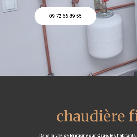
09 72 66 89 55
chaudière 
Dans la ville de
Brétigny sur Orge
, les habitant