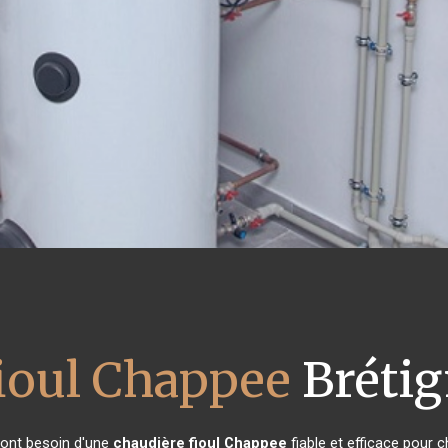
fioul Chappee
Brétig
s ont besoin d'une
chaudière fioul Chappee
fiable et efficace pour c