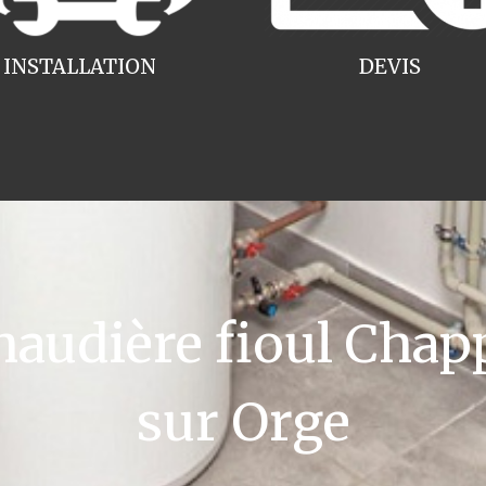
INSTALLATION
DEVIS
udière fioul Chap
sur Orge