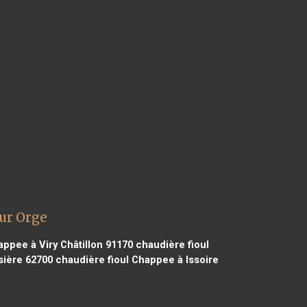
ur Orge
ppee à Viry Châtillon 91170
chaudière fioul
sière 62700
chaudière fioul Chappee à Issoire