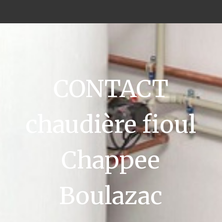
CONTACT
chaudière fioul
Chappee
Boulazac