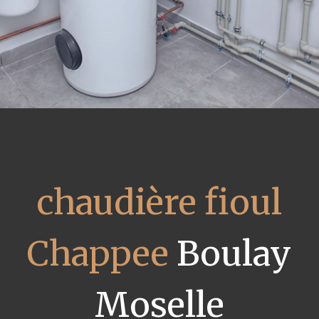
chaudière fioul
Chappee
Boulay
Moselle