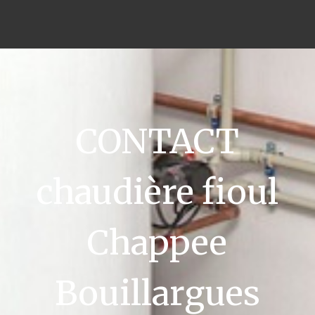
CONTACT
chaudière fioul
Chappee
Bouillargues