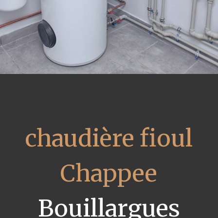
chaudière fioul
Chappee
Bouillargues