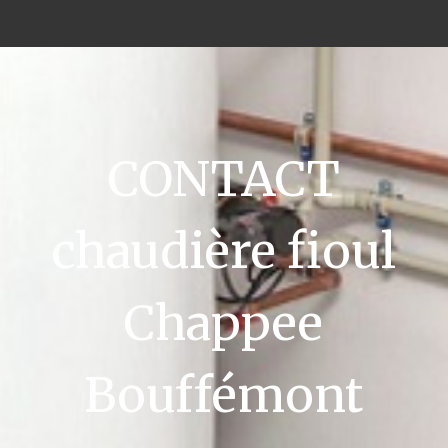
CONTACT
chaudière fioul
Chappee
Bouffémont