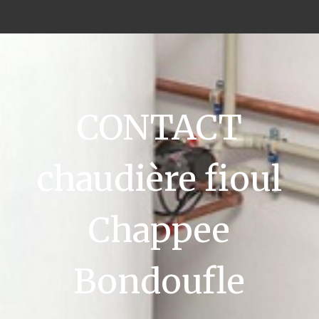
CONTACT
chaudière fioul
Chappee
Bondoufle