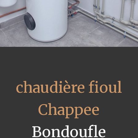
chaudière fioul
Chappee
Bondoufle