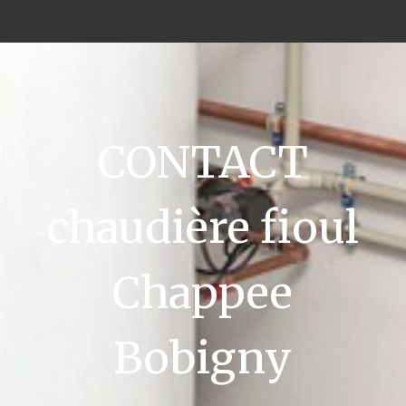
CONTACT
chaudière fioul
Chappee
Bobigny