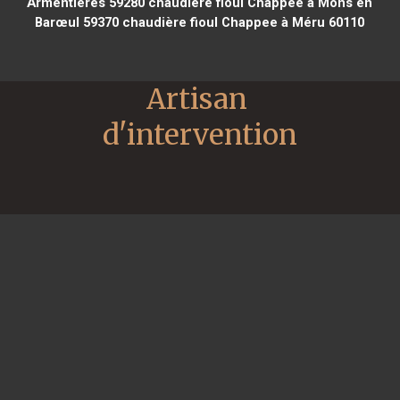
Armentières 59280
chaudière fioul Chappee à Mons en
Barœul 59370
chaudière fioul Chappee à Méru 60110
Artisan 
d'intervention