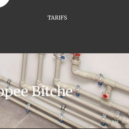
TARIFS
ppee Bitche