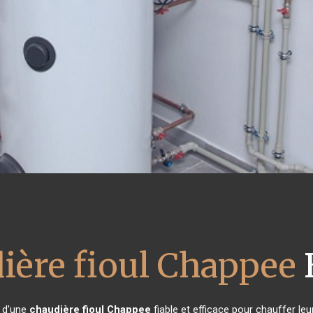
ière fioul Chappee
n d'une
chaudière fioul Chappee
fiable et efficace pour chauffer le