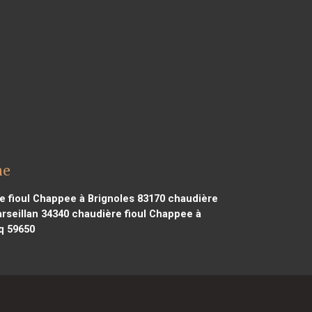
he
 fioul Chappee à Brignoles 83170
chaudière
rseillan 34340
chaudière fioul Chappee à
q 59650