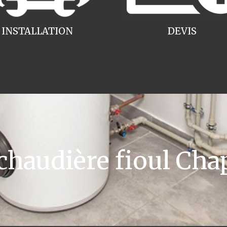
INSTALLATION
DEVIS
audière fioul Cha