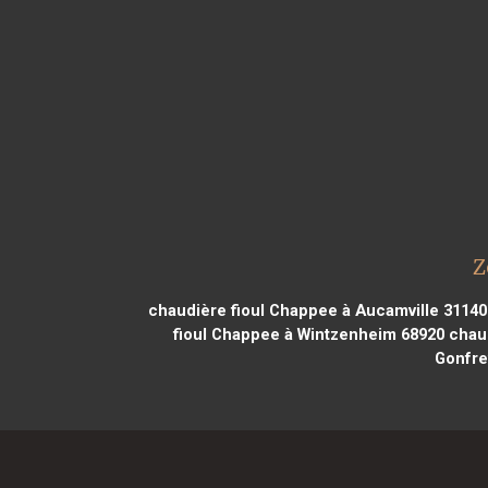
Z
chaudière fioul Chappee à Aucamville 31140
fioul Chappee à Wintzenheim 68920
chaud
Gonfrev