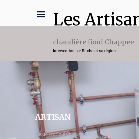
Les Artisa
chaudière fioul Chappee
Intervention sur Bitche et sa région
ARTISAN
chaudière fioul Chappee Bitche