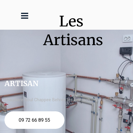
Les 
Artisans
ARTISAN
chaudière fioul Chappee Behren lès Forbach
09 72 66 89 55