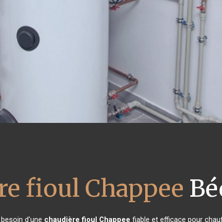
re fioul Chappee
Bé
t besoin d'une
chaudière fioul Chappee
fiable et efficace pour chau