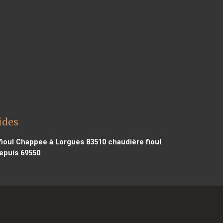
ides
ioul Chappee à Lorgues 83510
chaudière fioul
epuis 69550