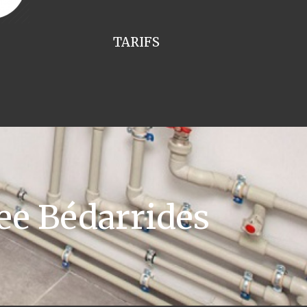
TARIFS
ee Bédarrides