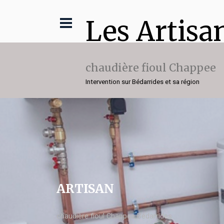
Les Artisa
chaudière fioul Chappee
Intervention sur Bédarrides et sa région
ARTISAN
chaudière fioul Chappee Bédarrides