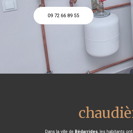
09 72 66 89 55
chaudiè
Dans la ville de
Bédarrides
, les habitants on