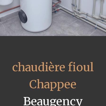
chaudière fioul
Chappee
Beaugency