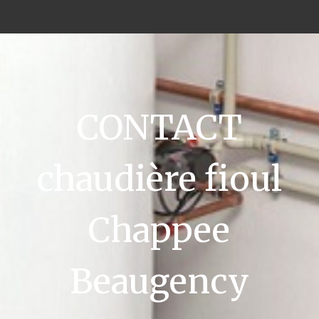
CONTACT
chaudière fioul
Chappee
Beaugency