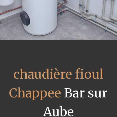
chaudière fioul
Chappee
Bar sur
Aube