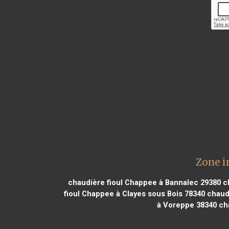
Zone i
chaudière fioul Chappee à Bannalec 29380
ch
fioul Chappee à Clayes sous Bois 78340
chaudi
à Voreppe 38340
cha