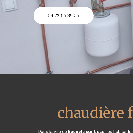
09 72 66 89 55
chaudière 
Dans la ville de
Bagnols sur Cèze
, les habitant