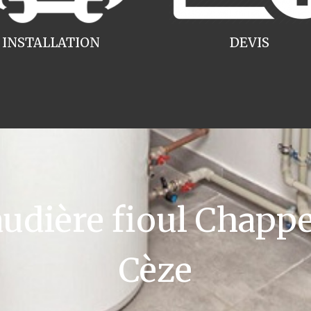
INSTALLATION
DEVIS
dière fioul Chappe
Cèze