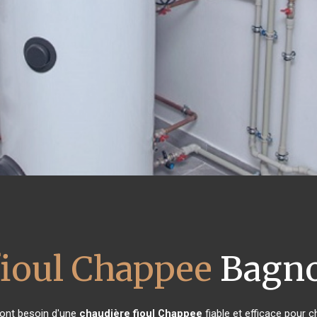
fioul Chappee
Bagno
s ont besoin d'une
chaudière fioul Chappee
fiable et efficace pour c