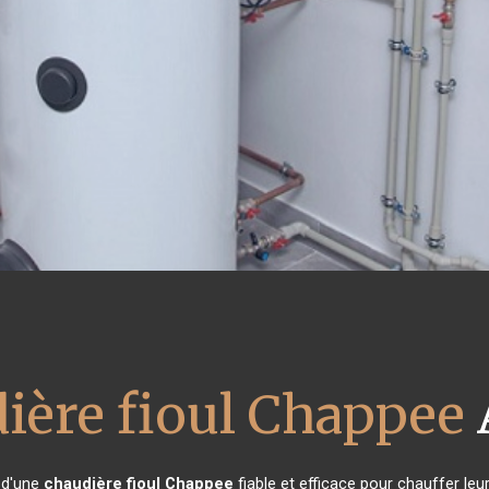
ière fioul Chappee
n d'une
chaudière fioul Chappee
fiable et efficace pour chauffer leu