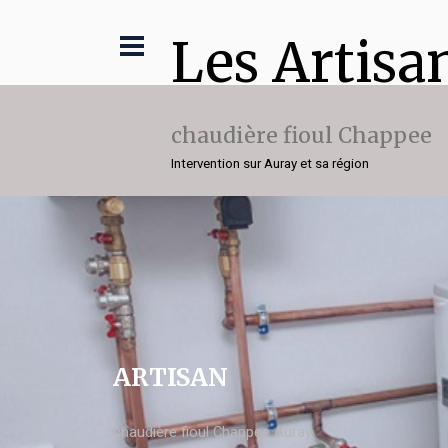
Les Artisa
chaudière fioul Chappee
Intervention sur Auray et sa région
ARTISAN
chaudière fioul Chappee Auray