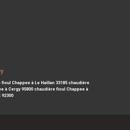
ay
fioul Chappee à Le Haillan 33185
chaudière
ee à Cergy 95800
chaudière fioul Chappee à
t 92300