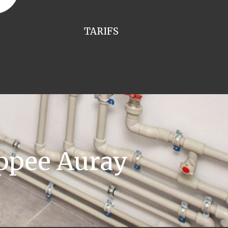
TARIFS
ppee Auray