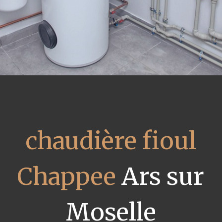
chaudière fioul
Chappee
Ars sur
Moselle