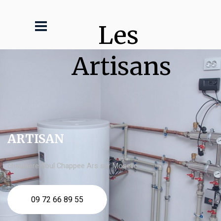
Les 
Artisans
ARTISAN
chaudière fioul Chappee Ars sur Moselle
09 72 66 89 55