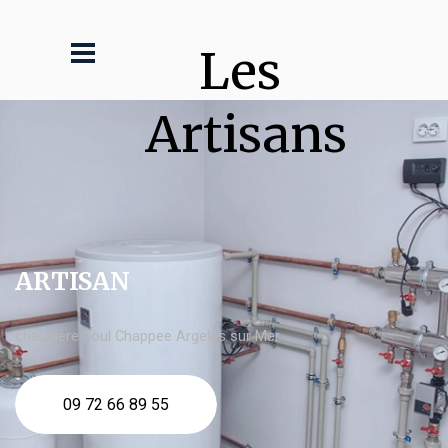
Les 
Artisans
ARTISAN
chaudière fioul Chappee Argelès sur Mer
09 72 66 89 55