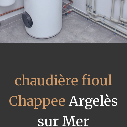
chaudière fioul
Chappee
Argelès
sur Mer