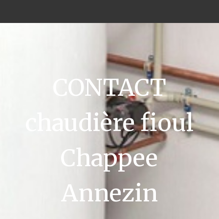
CONTACT
chaudière fioul
Chappee
Annezin