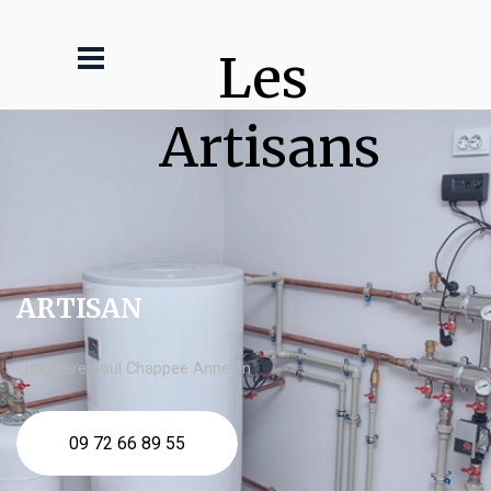
Les 
Artisans
ARTISAN
chaudière fioul Chappee Annezin
09 72 66 89 55