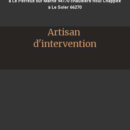
à Le Perreux sur Marne 94170
chaudière fioul Chappee
à Le Soler 66270
Artisan 
d'intervention