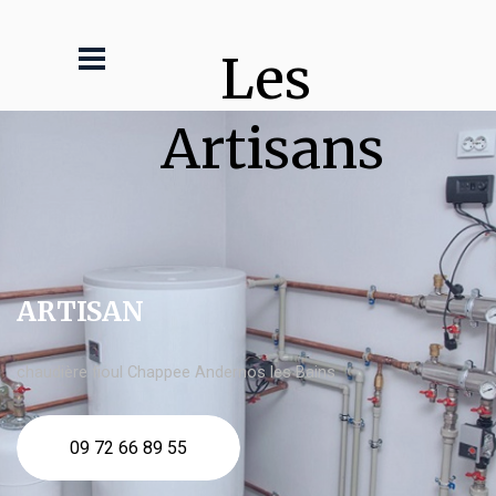
Les 
Artisans
ARTISAN
chaudière fioul Chappee Andernos les Bains
09 72 66 89 55