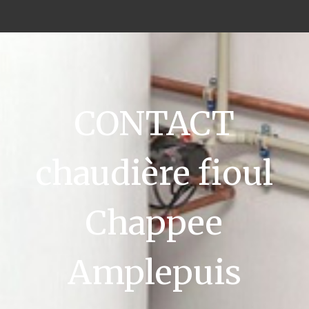
CONTACT
chaudière fioul
Chappee
Amplepuis