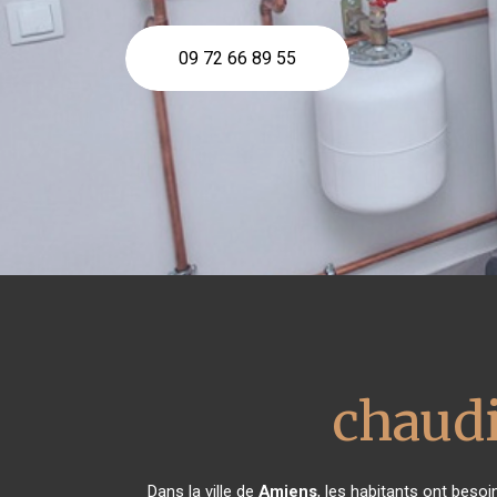
09 72 66 89 55
chaudi
Dans la ville de
Amiens
, les habitants ont beso