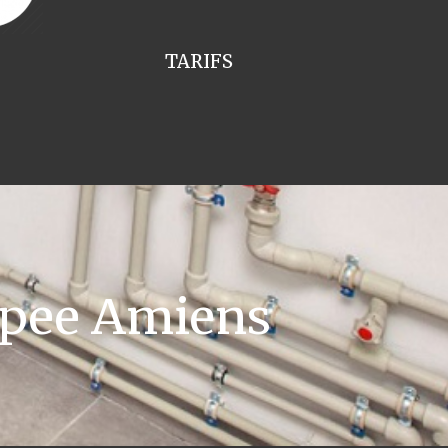
TARIFS
ppee Amiens