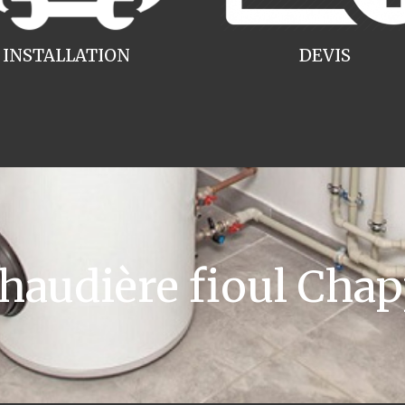
INSTALLATION
DEVIS
audière fioul Cha