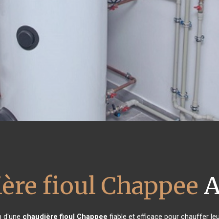
ère fioul Chappee
A
in d'une
chaudière fioul Chappee
fiable et efficace pour chauffer le