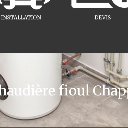
INSTALLATION
DEVIS
audière fioul Chap