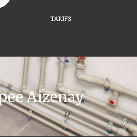
TARIFS
pee Aizenay