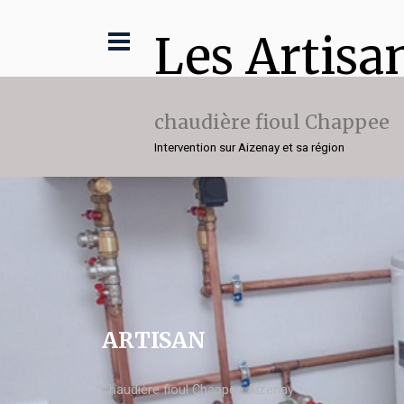
Les Artisa
chaudière fioul Chappee
Intervention sur Aizenay et sa région
ARTISAN
chaudière fioul Chappee Aizenay