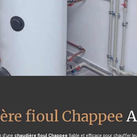
ère fioul Chappee
A
in d'une
chaudière fioul Chappee
fiable et efficace pour chauffer le