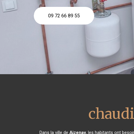
09 72 66 89 55
chaudi
Dans la ville de
Aizenay
, les habitants ont beso