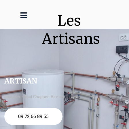
Les 
Artisans
ARTISAN
chaudière fioul Chappee Aire sur la Lys
09 72 66 89 55