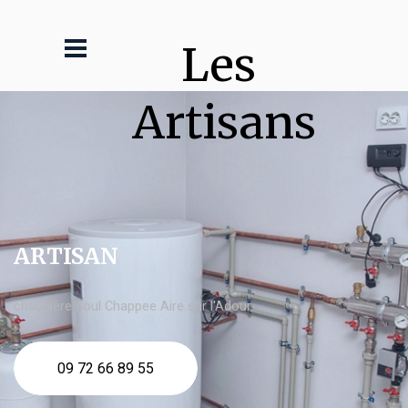
Les 
Artisans
ARTISAN
chaudière fioul Chappee Aire sur l'Adour
09 72 66 89 55