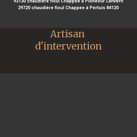
93130
chaudière fioul Chappee à Plonéour Lanvern
29720
chaudière fioul Chappee à Pertuis 84120
Artisan 
d'intervention